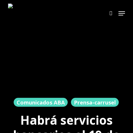
Skip
Menu
search
to
main
content
Comunicados ABA
Prensa-carrusel
Habrá servicios