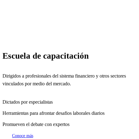
2025
Escuela de capacitación
Dirigidos a profesionales del sistema financiero y otros sectores
vinculados por medio del mercado.
Dictados por especialistas
Herramientas para afrontar desafios laborales diarios
Promueven el debate con expertos
C
o
n
o
c
e
m
á
s