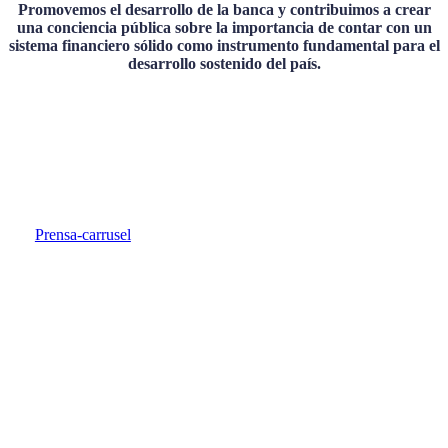
Promovemos el desarrollo de la banca y contribuimos a crear
una conciencia pública sobre la importancia de contar con un
sistema financiero sólido como instrumento fundamental para el
desarrollo sostenido del país.
Últimas noticias
Prensa-carrusel
Los
Ha
bancos
ser
internacionales
ban
lideraron
el
los
19
resultados
de
de
feb
2025