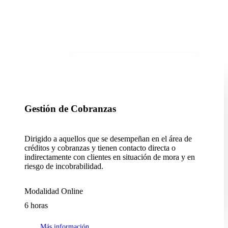
Gestión de Cobranzas
Dirigido a aquellos que se desempeñan en el área de
créditos y cobranzas y tienen contacto directa o
indirectamente con clientes en situación de mora y en
riesgo de incobrabilidad.
Modalidad Online
6 horas
M
á
s
i
n
f
o
r
m
a
c
i
ó
n