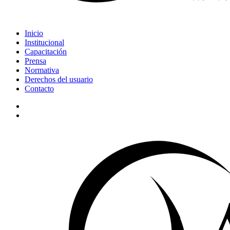
search
Menu
Inicio
Institucional
Capacitación
Prensa
Normativa
Derechos del usuario
Contacto
linkedin
search