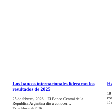
Los
Ha
Los bancos internacionales lideraron los
Ha
bancos
ser
resultados de 2025
internacionales
ban
19 
lideraron
el
co
25 de febrero, 2026. El Banco Central de la
los
19
19 
República Argentina dio a conocer…
resultados
de
25 de febrero de 2026
de
feb