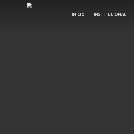
Skip
to
INICIO
INSTITUCIONAL
main
content