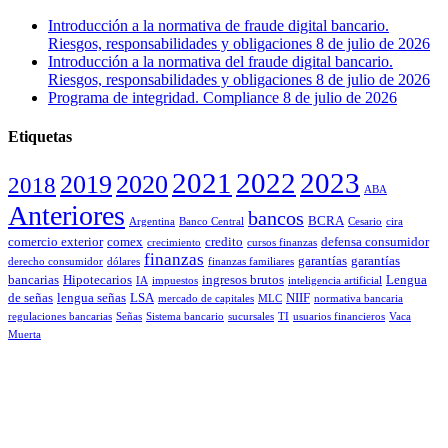
Introducción a la normativa de fraude digital bancario.
Riesgos, responsabilidades y obligaciones
8 de julio de 2026
Introducción a la normativa del fraude digital bancario.
Riesgos, responsabilidades y obligaciones
8 de julio de 2026
Programa de integridad. Compliance
8 de julio de 2026
Etiquetas
2021
2022
2023
2019
2020
2018
ABA
Anteriores
bancos
BCRA
Argentina
Banco Central
Cesario
cira
comercio exterior
comex
credito
defensa consumidor
crecimiento
cursos finanzas
finanzas
garantías
garantías
derecho consumidor
dólares
finanzas familiares
bancarias
Hipotecarios
ingresos brutos
Lengua
IA
impuestos
inteligencia artificial
de señas
lengua señas
LSA
NIIF
mercado de capitales
MLC
normativa bancaria
regulaciones bancarias
Señas
Sistema bancario
sucursales
TI
usuarios financieros
Vaca
Muerta