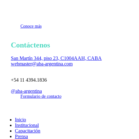
C
o
n
o
c
e
m
á
s
Contáctenos
San Martín 344, piso 23, C1004AAH, CABA
webmaster@aba-argentina.com
+54 11 4394.1836
@aba-argentina
F
o
r
m
u
l
a
r
i
o
d
e
c
o
n
t
a
c
t
o
Close
Inicio
Menu
Institucional
Capacitación
Prensa