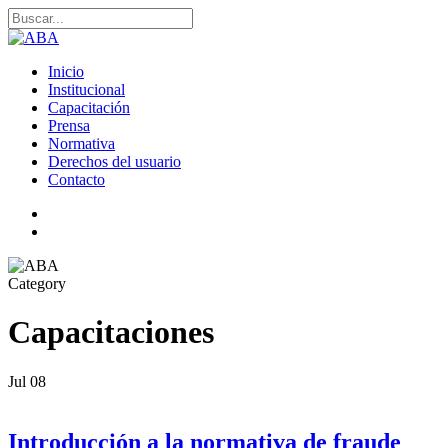
Skip
to
Close
main
Search
content
search
Menu
Inicio
Institucional
Capacitación
Prensa
Normativa
Derechos del usuario
Contacto
linkedin
search
Category
Capacitaciones
Jul
08
Introducción a la normativa de fraude