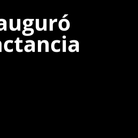
nauguró
actancia