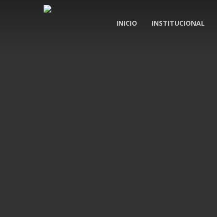
Skip
to
INICIO
INSTITUCIONAL
main
content