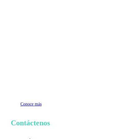
C
o
n
o
c
e
m
á
s
Contáctenos