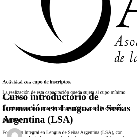
Capacitaciones
Actividad con cupo de inscriptos.
La realización de esta capacitación queda sujeta al cupo mínimo
Curso introductorio de
establecido.
formación en Lengua de Señas
La misma se ofrece tanto de manera pública como In company.
Argentina (LSA)
Objetivo:
Formación Integral en Lengua de Señas Argentina (LSA), con