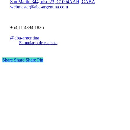
San Martín 344, piso 23, C1004AAH, CABA
webmaster@aba-argentina.com
+54 11 4394.1836
@aba-argentina
F
o
r
m
u
l
a
r
i
o
d
e
c
o
n
t
a
c
t
o
Share
Share
Share
Pin
Inicio
Institucional
Capacitación
Prensa
Normativa
Derechos del usuario
Contacto