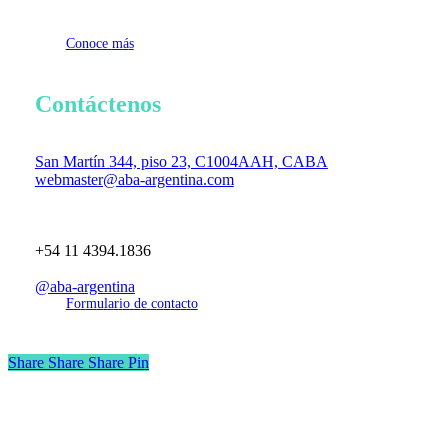
C
o
n
o
c
e
m
á
s
Contáctenos
San Martín 344, piso 23, C1004AAH, CABA
webmaster@aba-argentina.com
+54 11 4394.1836
@aba-argentina
F
o
r
m
u
l
a
r
i
o
d
e
c
o
n
t
a
c
t
o
Share
Share
Share
Pin
Inicio
Institucional