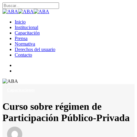
Skip
to
Close
Close
main
Search
Menu
content
search
Menu
Inicio
Institucional
Capacitación
Prensa
Normativa
Derechos del usuario
Contacto
linkedin
search
Capacitaciones
Curso sobre régimen de
Participación Público-Privada