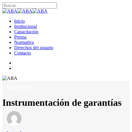
Skip
to
Close
Close
main
Search
Menu
content
search
Menu
Inicio
Institucional
Capacitación
Prensa
Normativa
Derechos del usuario
Contacto
linkedin
search
Capacitaciones
Instrumentación de garantías