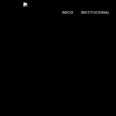
Skip
to
INICIO
INSTITUCIONAL
main
content