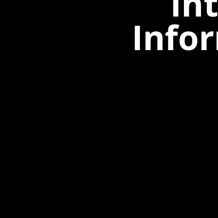
In
Info