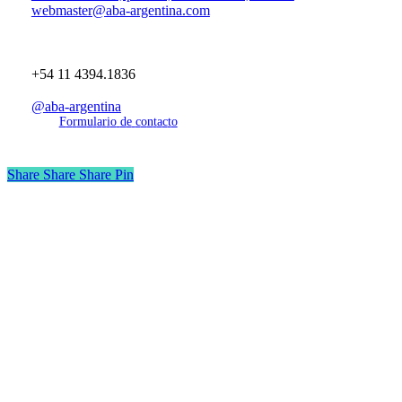
webmaster@aba-argentina.com
+54 11 4394.1836
@aba-argentina
F
o
r
m
u
l
a
r
i
o
d
e
c
o
n
t
a
c
t
o
Share
Share
Share
Pin
Inicio
Institucional
Capacitación
Prensa
Normativa
Derechos del usuario
Contacto