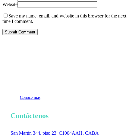
Website
Save my name, email, and website in this browser for the next
time I comment.
C
o
n
o
c
e
m
á
s
Contáctenos
San Martín 344, piso 23, C1004AAH, CABA