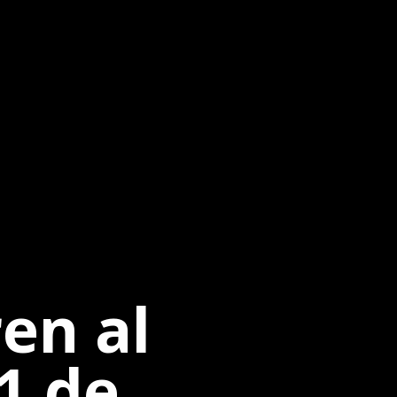
en al
1 de