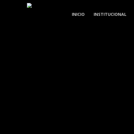
Skip
to
INICIO
INSTITUCIONAL
main
content