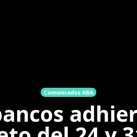
Comunicados ABA
bancos adhier
eto del 24 y 3