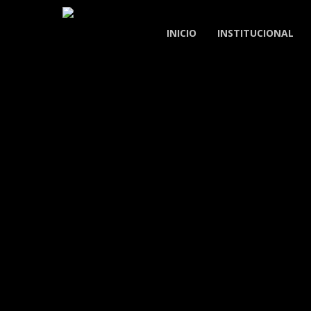
Skip
to
INICIO
INSTITUCIONAL
main
content