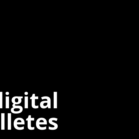
igital
lletes