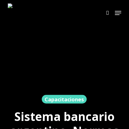
Skip
Menu
search
to
main
content
Capacitaciones
Sistema bancario