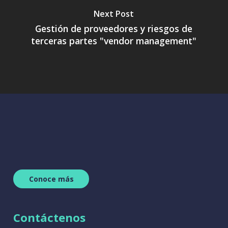
Next Post
Gestión de proveedores y riesgos de
terceras partes "vendor management"
C
o
n
o
c
e
m
á
s
Contáctenos