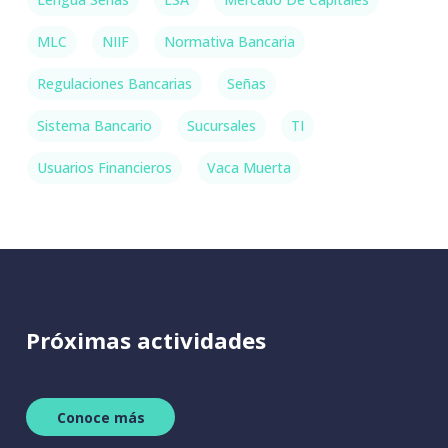
MLC
NIIF
Normativa Bancaria
Regulaciones Bancarias
Señas
Sistema Bancario
Sucursales
TI
Usuarios Financieros
Vaca Muerta
Próximas
actividades
C
o
n
o
c
e
m
á
s