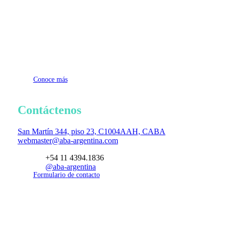
Próximas
actividades
C
o
n
o
c
e
m
á
s
Contáctenos
San Martín 344, piso 23, C1004AAH, CABA
webmaster@aba-argentina.com
+54 11 4394.1836
@aba-argentina
F
o
r
m
u
l
a
r
i
o
d
e
c
o
n
t
a
c
t
o