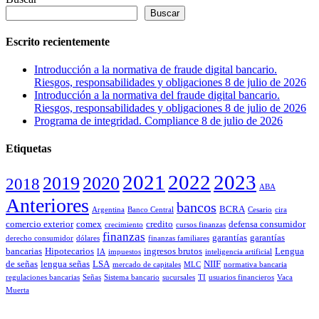
Buscar
Escrito recientemente
Introducción a la normativa de fraude digital bancario.
Riesgos, responsabilidades y obligaciones
8 de julio de 2026
Introducción a la normativa del fraude digital bancario.
Riesgos, responsabilidades y obligaciones
8 de julio de 2026
Programa de integridad. Compliance
8 de julio de 2026
Etiquetas
2021
2022
2023
2019
2020
2018
ABA
Anteriores
bancos
BCRA
Argentina
Banco Central
Cesario
cira
comercio exterior
comex
credito
defensa consumidor
crecimiento
cursos finanzas
finanzas
garantías
garantías
derecho consumidor
dólares
finanzas familiares
bancarias
Hipotecarios
ingresos brutos
Lengua
IA
impuestos
inteligencia artificial
de señas
lengua señas
LSA
NIIF
mercado de capitales
MLC
normativa bancaria
regulaciones bancarias
Señas
Sistema bancario
sucursales
TI
usuarios financieros
Vaca
Muerta