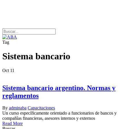
Skip
to
main
content
Close
Search
s
Tag
Sistema bancario
Oct
11
Sistema bancario argentino. Normas y
reglamentos
By
adminaba
Capacitaciones
Un curso específicamente orientado a funcionarios de bancos y
compañías financieras, asesores internos y externos
Read More
Buscar