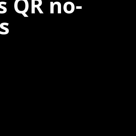
s QR no-
s