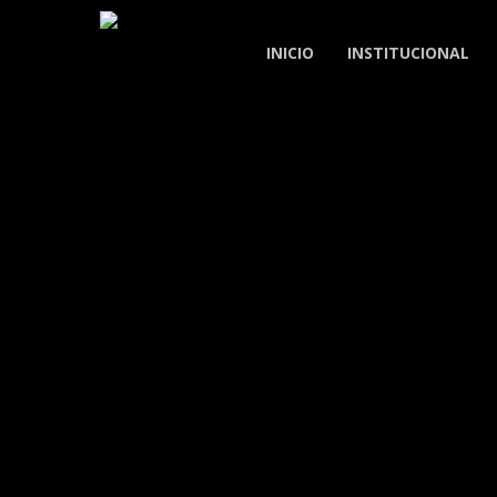
Skip
to
INICIO
INSTITUCIONAL
main
content