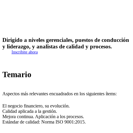
Dirigido
a
niveles
gerenciales,
puestos
de
conducción
y
liderazgo,
y
analistas
de
calidad
y
procesos.
I
n
s
c
r
i
b
i
t
e
a
h
o
r
a
Temario
Aspectos más relevantes encuadrados en los siguientes ítems:
El negocio financiero, su evolución.
Calidad aplicada a la gestión.
Mejora continua. Aplicación a los procesos.
Estándar de calidad: Norma ISO 9001:2015.