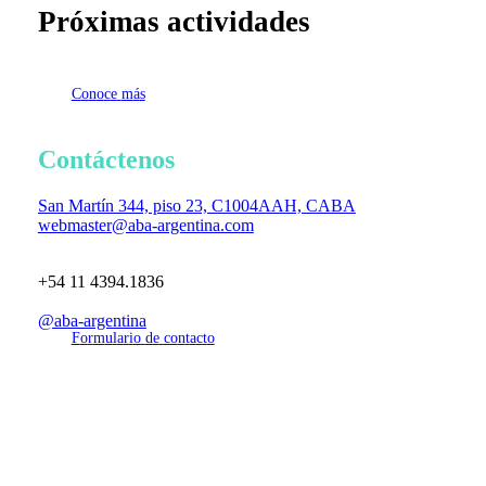
Próximas
actividades
C
o
n
o
c
e
m
á
s
Contáctenos
San Martín 344, piso 23, C1004AAH, CABA
webmaster@aba-argentina.com
+54 11 4394.1836
@aba-argentina
F
o
r
m
u
l
a
r
i
o
d
e
c
o
n
t
a
c
t
o